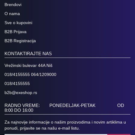
Brendovi
O nama
Sve o kupovini
B2B Prijava
B2B Registracija
KONTAKTIRAJTE NAS
Vrežinski bulevar 44A Niš
018/4155555 064/1209000
018/4155555
b2b@exeshop.rs
RADNO VREME: PONEDELJAK-PETAK OD
8:00 DO 16:00
Za najnovije informacije o našim proizvodima i novim artiklima u
ponudi, prijavite se na našu e-mail listu.