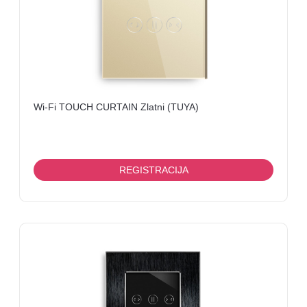
ENCODER,
TV
TUNER,
SMARTCARD
TELEVIZORI
Wi-Fi TOUCH CURTAIN Zlatni (TUYA)
REGISTRACIJA