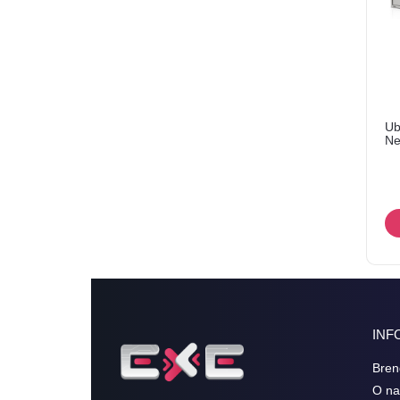
Ub
Ne
INF
Bren
O n