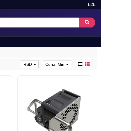
B2B
RSD
Cena: Min