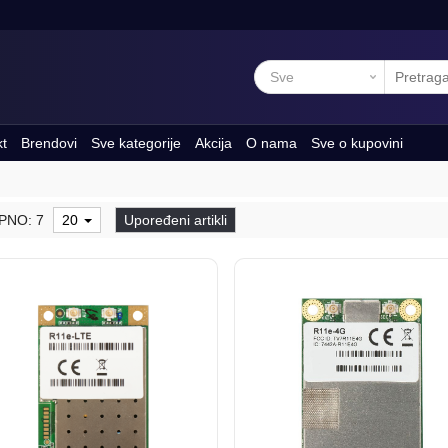
kt
Brendovi
Sve kategorije
Akcija
O nama
Sve o kupovini
PNO: 7
20
Upoređeni artikli