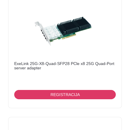
SERVISNI
DELOVI
PRIKLJUČCI,
KONEKTORI,
I
SL
NAPAJANJA
OPTIČKA
ExeLink 25G-X8-Quad-SFP28 PCle x8 25G Quad-Port
OPREMA
server adapter
PATCH
PANELI
REGISTRACIJA
MEDIA
KONVERTORI
OSTALO
VIDEO