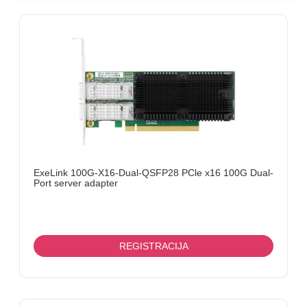
I
OPREMA
LINK
ANTENE
I
KOMPONENTNE
FANVIL
MERNI
UREĐAJI
ExeLink 100G-X16-Dual-QSFP28 PCle x16 100G Dual-
Port server adapter
KABLOVI
TV
BOX
REGISTRACIJA
MIKROTIK
ELEKTRONIKA-