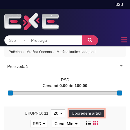
B2B
KATEGORIJE
Kontakt
RAČUNARI
Brendovi
I
Sve
KOMPONENTE
kategorije
SMART
Akcija
HOME
Početna
Mrežna Oprema
Mrežne kartice i adapteri
-
O
PAMETNA
nama
Proizvođač
KUĆA
Sve
MREŽNA
RSD
o
OPREMA
Cena od
0.00
do
100.00
kupovini
REK
ORMANI
I
UKUPNO: 11
20
Upoređeni artikli
OPREMA
RSD
Cena: Min
ALAT