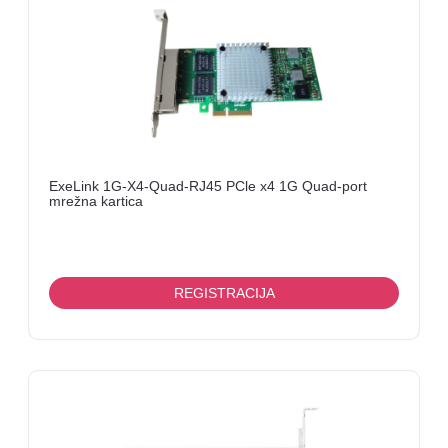
ENCODER,
TV
TUNER,
SMARTCARD
TELEVIZORI
ExeLink 1G-X4-Quad-RJ45 PCle x4 1G Quad-port
mrežna kartica
REGISTRACIJA