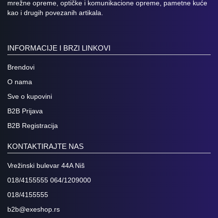
mrežne opreme, optičke i komunikacione opreme, pametne kuće
kao i drugih povezanih artikala.
INFORMACIJE I BRZI LINKOVI
Brendovi
O nama
Sve o kupovini
B2B Prijava
B2B Registracija
KONTAKTIRAJTE NAS
Vrežinski bulevar 44A Niš
018/4155555 064/1209000
018/4155555
b2b@exeshop.rs