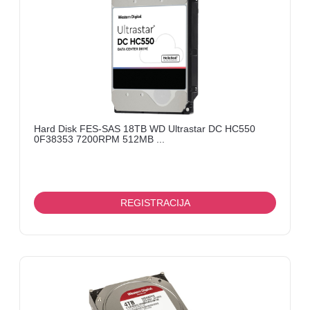
ENCODER,
TV
TUNER,
SMARTCARD
TELEVIZORI
Hard Disk FES-SAS 18TB WD Ultrastar DC HC550
0F38353 7200RPM 512MB ...
REGISTRACIJA