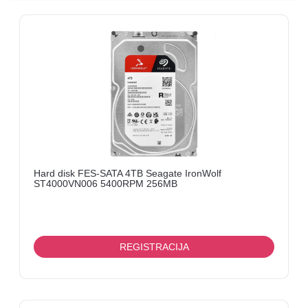
I
OPREMA
LINK
ANTENE
I
KOMPONENTNE
FANVIL
MERNI
UREĐAJI
Hard disk FES-SATA 4TB Seagate IronWolf
ST4000VN006 5400RPM 256MB
KABLOVI
TV
BOX
REGISTRACIJA
MIKROTIK
ELEKTRONIKA-