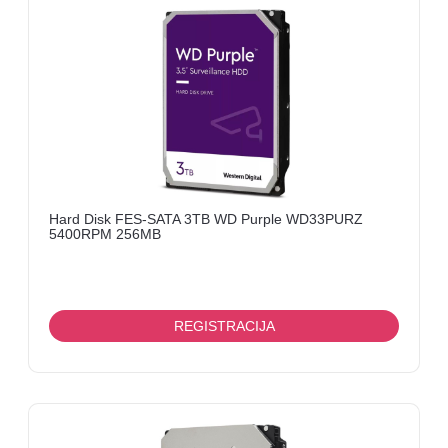
SERVISNI
DELOVI
PRIKLJUČCI,
KONEKTORI,
I
SL
NAPAJANJA
OPTIČKA
Hard Disk FES-SATA 3TB WD Purple WD33PURZ
OPREMA
5400RPM 256MB
PATCH
PANELI
REGISTRACIJA
MEDIA
KONVERTORI
OSTALO
VIDEO