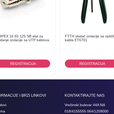
IPEX 16 65 125 SB alat za
FTTH skidač izolacije sa optič
idanje izolacije sa UTP kablova
kabla ET6701
REGISTRACIJA
REGISTRACIJA
ORMACIJE I BRZI LINKOVI
KONTAKTIRAJTE NAS
dovi
Vrežinski bulevar 44A Niš
ama
018/4155555 064/1209000