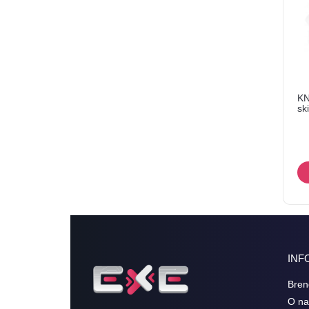
KN
sk
INF
Bren
O n