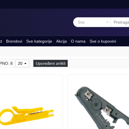
kt
Brendovi
Sve kategorije
Akcija
O nama
Sve o kupovini
PNO: 8
20
Upoređeni artikli