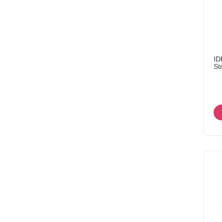
ID
St