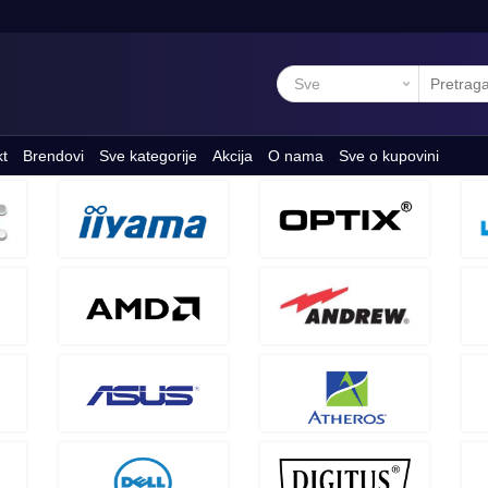
kt
Brendovi
Sve kategorije
Akcija
O nama
Sve o kupovini