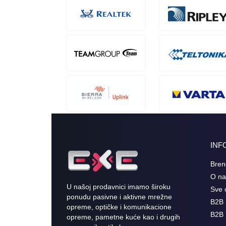
INF
Bren
O n
U našoj prodavnici imamo široku
Sve 
ponudu pasivne i aktivne mrežne
B2B 
opreme, optičke i komunikacione
B2B 
opreme, pametne kuće kao i drugih