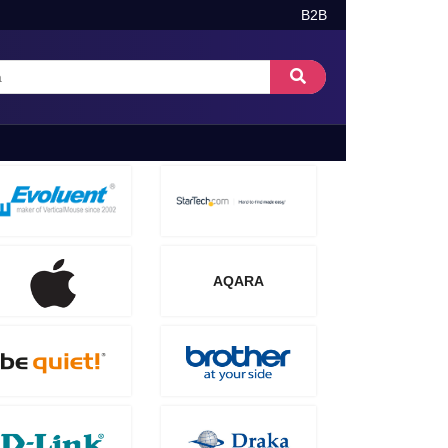
B2B
AQARA