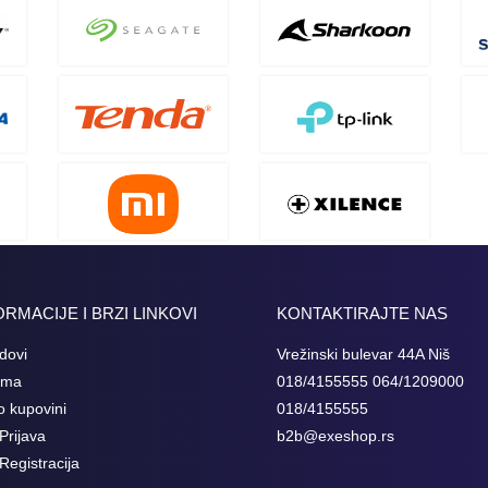
ORMACIJE I BRZI LINKOVI
KONTAKTIRAJTE NAS
dovi
Vrežinski bulevar 44A Niš
ama
018/4155555 064/1209000
o kupovini
018/4155555
Prijava
b2b@exeshop.rs
Registracija