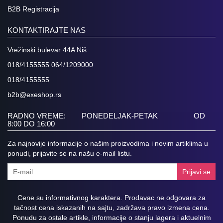
B2B Registracija
KONTAKTIRAJTE NAS
Vrežinski bulevar 44A Niš
018/4155555 064/1209000
018/4155555
b2b@exeshop.rs
RADNO VREME: PONEDELJAK-PETAK OD
8:00 DO 16:00
Za najnovije informacije o našim proizvodima i novim artiklima u
ponudi, prijavite se na našu e-mail listu.
Prijavi se
Cene su informativnog karaktera. Prodavac ne odgovara za
tačnost cena iskazanih na sajtu, zadržava pravo izmena cena.
Ponudu za ostale artikle, informacije o stanju lagera i aktuelnim