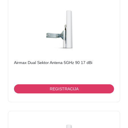
SERVISNI
DELOVI
PRIKLJUČCI,
KONEKTORI,
I
SL
NAPAJANJA
OPTIČKA
Airmax Dual Sektor Antena 5GHz 90 17 dBi
OPREMA
PATCH
PANELI
REGISTRACIJA
MEDIA
KONVERTORI
OSTALO
VIDEO