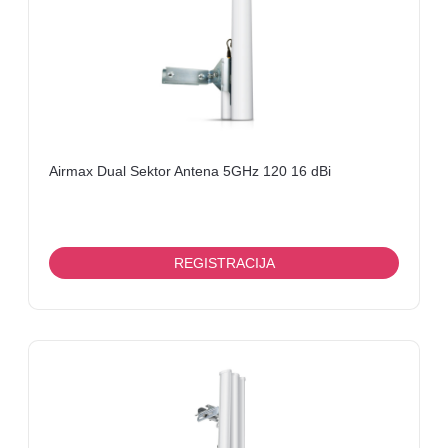
ENCODER,
TV
TUNER,
SMARTCARD
TELEVIZORI
Airmax Dual Sektor Antena 5GHz 120 16 dBi
REGISTRACIJA