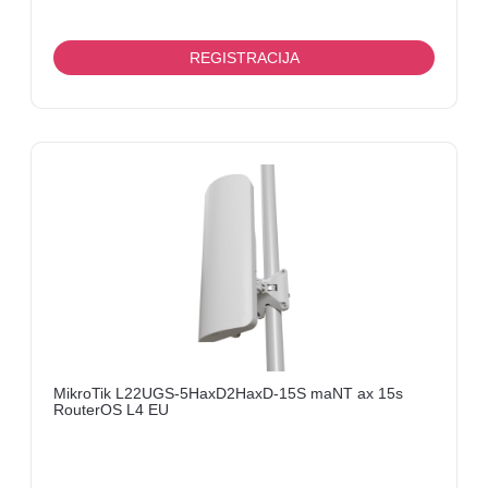
REGISTRACIJA
MikroTik L22UGS-5HaxD2HaxD-15S maNT ax 15s
RouterOS L4 EU