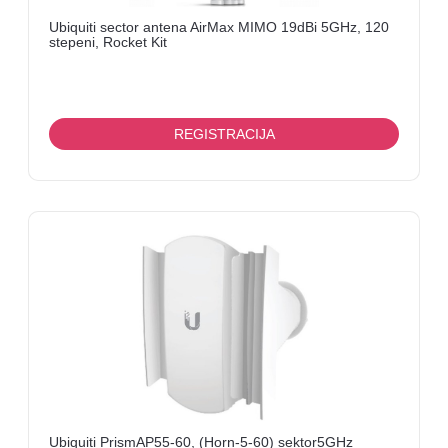
Ubiquiti sector antena AirMax MIMO 19dBi 5GHz, 120
stepeni, Rocket Kit
REGISTRACIJA
Ubiquiti PrismAP55-60, (Horn-5-60) sektor5GHz