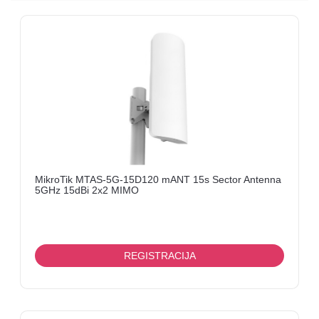
I
OPREMA
LINK
ANTENE
I
KOMPONENTNE
FANVIL
MERNI
UREĐAJI
MikroTik MTAS-5G-15D120 mANT 15s Sector Antenna
5GHz 15dBi 2x2 MIMO
KABLOVI
TV
BOX
REGISTRACIJA
MIKROTIK
ELEKTRONIKA-