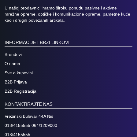
U našoj prodavnici imamo široku ponudu pasivne i aktivne
mrežne opreme, optičke i komunikacione opreme, pametne kuće
kao i drugih povezanih artikala.
INFORMACIJE I BRZI LINKOVI
Brendovi
O nama
Sve o kupovini
B2B Prijava
B2B Registracija
KONTAKTIRAJTE NAS
Vrežinski bulevar 44A Niš
018/4155555 064/1209000
018/4155555