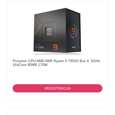
ENCODER,
TV
TUNER,
SMARTCARD
TELEVIZORI
Procesor CPU AMD AM5 Ryzen 9 7950X Box 4, 5GHz
16xCore 80MB 170W
REGISTRACIJA