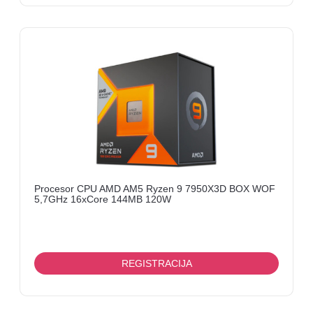
SERVISNI
DELOVI
PRIKLJUČCI,
KONEKTORI,
I
SL
NAPAJANJA
OPTIČKA
OPREMA
Procesor CPU AMD AM5 Ryzen 9 7950X3D BOX WOF
PATCH
5,7GHz 16xCore 144MB 120W
PANELI
MEDIA
KONVERTORI
REGISTRACIJA
OSTALO
VIDEO