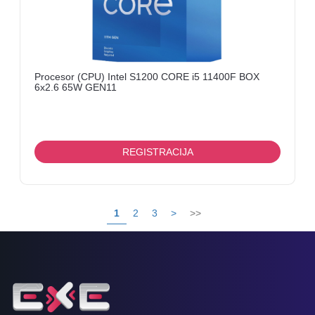
Procesor (CPU) Intel S1200 CORE i5 11400F BOX
6x2.6 65W GEN11
REGISTRACIJA
1
2
3
>
>>