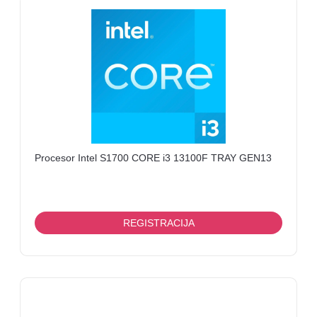
Procesor Intel S1700 CORE i3 13100F TRAY GEN13
REGISTRACIJA