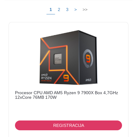
I
OPREMA
1
2
3
>
>>
LINK
ANTENE
I
KOMPONENTNE
FANVIL
MERNI
UREĐAJI
KABLOVI
Procesor CPU AMD AM5 Ryzen 9 7900X Box 4,7GHz
12xCore 76MB 170W
TV
BOX
MIKROTIK
REGISTRACIJA
ELEKTRONIKA-