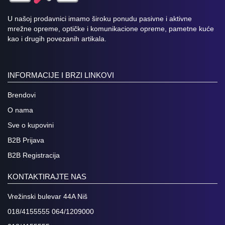
U našoj prodavnici imamo široku ponudu pasivne i aktivne
mrežne opreme, optičke i komunikacione opreme, pametne kuće
kao i drugih povezanih artikala.
INFORMACIJE I BRZI LINKOVI
Brendovi
O nama
Sve o kupovini
B2B Prijava
B2B Registracija
KONTAKTIRAJTE NAS
Vrežinski bulevar 44A Niš
018/4155555 064/1209000