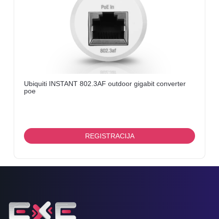
ENCODER,
TV
TUNER,
SMARTCARD
TELEVIZORI
Ubiquiti INSTANT 802.3AF outdoor gigabit converter
poe
REGISTRACIJA