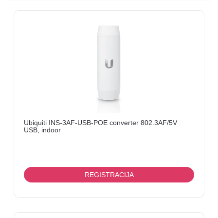
I
OPREMA
LINK
ANTENE
I
KOMPONENTNE
FANVIL
MERNI
UREĐAJI
Ubiquiti INS-3AF-USB-POE converter 802.3AF/5V
USB, indoor
KABLOVI
TV
BOX
REGISTRACIJA
MIKROTIK
ELEKTRONIKA-