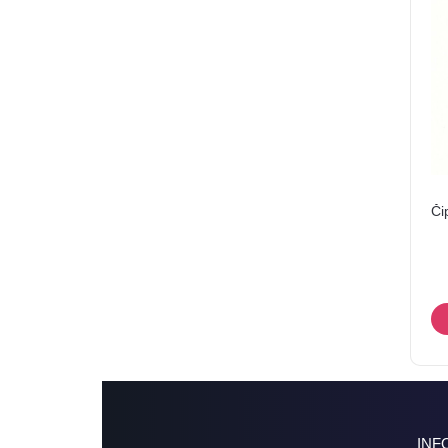
Či
INF