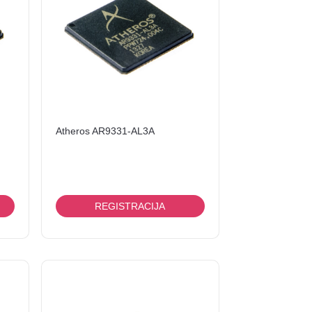
Atheros AR9331-AL3A
REGISTRACIJA