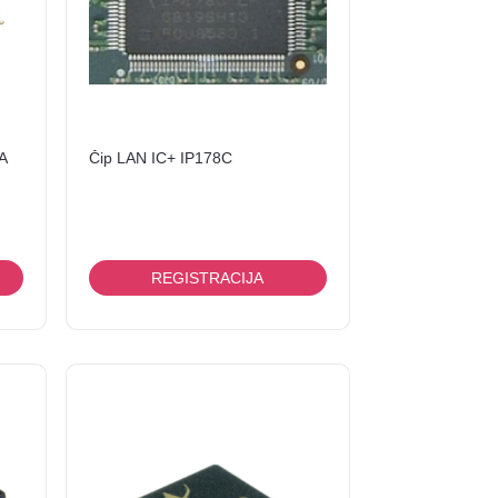
A
Čip LAN IC+ IP178C
REGISTRACIJA