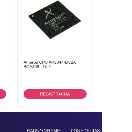
Atheros CPU AR9344-BC2A
BGA409 LT/LF
REGISTRACIJA
RADNO VREME: PONEDELJAK-