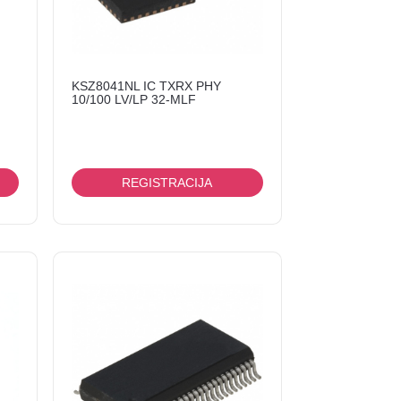
KSZ8041NL IC TXRX PHY
10/100 LV/LP 32-MLF
REGISTRACIJA