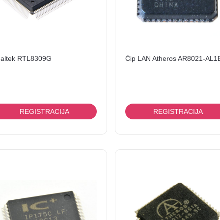
altek RTL8309G
Čip LAN Atheros AR8021-AL1
REGISTRACIJA
REGISTRACIJA