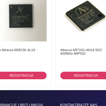
p Atheros AR8236-AL1A
Atheros AR7242-AH1A SOC
400MHz MIPS32
REGISTRACIJA
REGISTRACIJA
ORMACIJE I BRZI LINKOVI
KONTAKTIRAJTE NAS