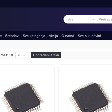
kt
Brendovi
Sve kategorije
Akcija
O nama
Sve o kupovini
PNO: 18
20
Upoređeni artikli