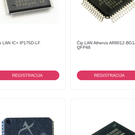
p LAN IC+ IP175D-LF
Čip LAN Atheros AR8012-BG1
QFP48
REGISTRACIJA
REGISTRACIJA