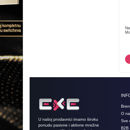
Ne
Mo
INF
Bren
O n
U našoj prodavnici imamo široku
Sve 
ponudu pasivne i aktivne mrežne
B2B 