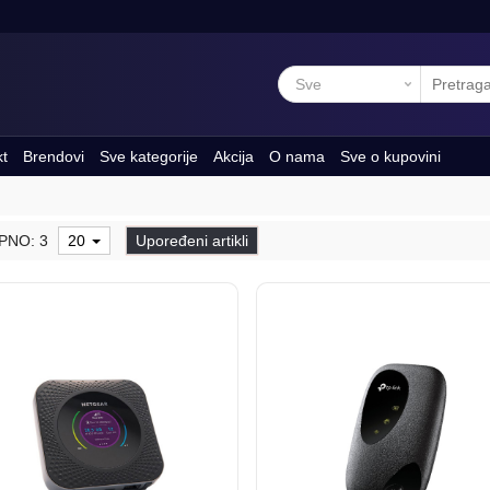
kt
Brendovi
Sve kategorije
Akcija
O nama
Sve o kupovini
PNO: 3
20
Upoređeni artikli