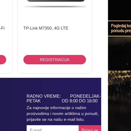
-Fi
TP-Link M7350, 4G LTE
REGISTRACIJA
RADNO VREME: PONEDELJAK-
PETAK OD 8:00 DO 16:00
Za najnovije informacije o našim
proizvodima i novim artiklima u ponudi,
prijavite se na našu e-mail listu.
Prijavi se