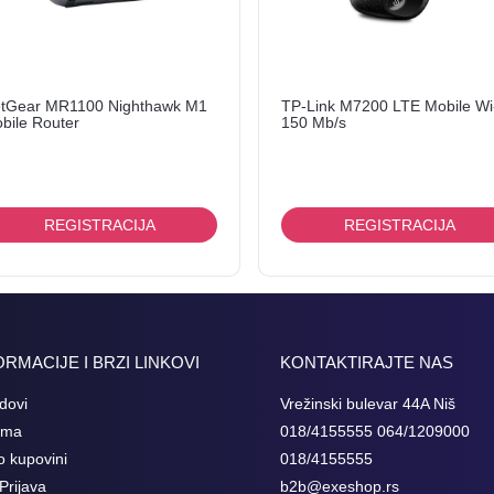
tGear MR1100 Nighthawk M1
TP-Link M7200 LTE Mobile Wi
bile Router
150 Mb/s
REGISTRACIJA
REGISTRACIJA
ORMACIJE I BRZI LINKOVI
KONTAKTIRAJTE NAS
dovi
Vrežinski bulevar 44A Niš
ama
018/4155555 064/1209000
o kupovini
018/4155555
Prijava
b2b@exeshop.rs