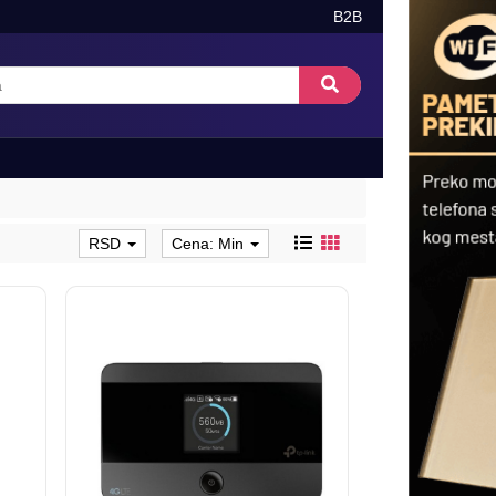
B2B
RSD
Cena: Min