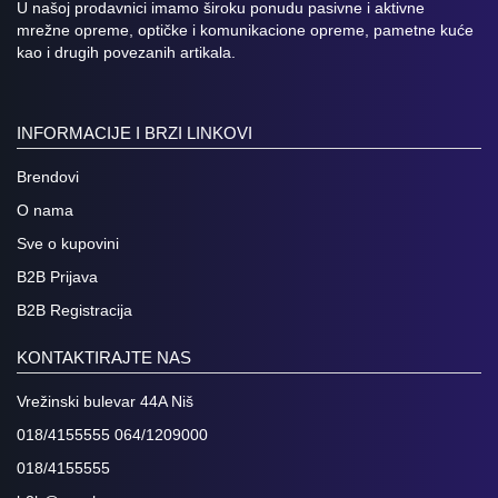
U našoj prodavnici imamo široku ponudu pasivne i aktivne
mrežne opreme, optičke i komunikacione opreme, pametne kuće
kao i drugih povezanih artikala.
INFORMACIJE I BRZI LINKOVI
Brendovi
O nama
Sve o kupovini
B2B Prijava
B2B Registracija
KONTAKTIRAJTE NAS
Vrežinski bulevar 44A Niš
018/4155555 064/1209000
018/4155555