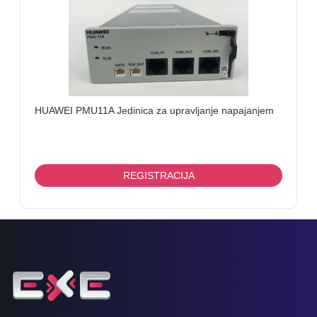
ENCODER,
TV
TUNER,
SMARTCARD
TELEVIZORI
HUAWEI PMU11A Jedinica za upravljanje napajanjem
REGISTRACIJA