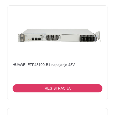
I
OPREMA
LINK
ANTENE
I
KOMPONENTNE
FANVIL
MERNI
UREĐAJI
HUAWEI ETP48100-B1 napajanje 48V
KABLOVI
TV
REGISTRACIJA
BOX
MIKROTIK
ELEKTRONIKA-