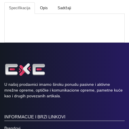
SERVISNI
Specifikacija
Opis
Sadržaji
DELOVI
PRIKLJUČCI,
KONEKTORI,
I
SL
NAPAJANJA
OPTIČKA
OPREMA
PATCH
PANELI
U našoj prodavnici imamo široku ponudu pasivne i aktivne
mrežne opreme, optičke i komunikacione opreme, pametne kuće
kao i drugih povezanih artikala.
MEDIA
KONVERTORI
OSTALO
INFORMACIJE I BRZI LINKOVI
VIDEO
Brendovi