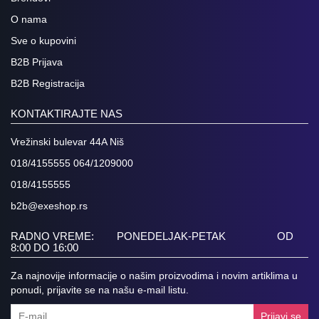
ENCODER,
O nama
TV
TUNER,
Sve o kupovini
SMARTCARD
B2B Prijava
TELEVIZORI
B2B Registracija
KONTAKTIRAJTE NAS
Vrežinski bulevar 44A Niš
018/4155555 064/1209000
018/4155555
b2b@exeshop.rs
RADNO VREME: PONEDELJAK-PETAK OD
8:00 DO 16:00
Za najnovije informacije o našim proizvodima i novim artiklima u
ponudi, prijavite se na našu e-mail listu.
Prijavi se