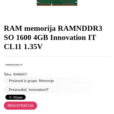
I
OPREMA
LINK
RAM memorija RAMNDDR3
ANTENE
I
SO 1600 4GB Innovation IT
KOMPONENTNE
CL11 1.35V
FANVIL
MERNI
UREĐAJI
Šifra: RAM007
KABLOVI
Proizvod iz grupe:
Memorije
TV
Proizvođač:
InnovationIT
BOX
MIKROTIK
REGISTRACIJA
ELEKTRONIKA-